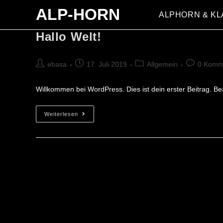
Zum
ALP-HORN
ALPHORN & KL
Inhalt
springen
Hallo Welt!
Beitrags-
Beitrag
Beitrags-
Beitrags-
ebasa
17. Juli 2019
Allgemein
0 Komm
Autor:
veröffentlicht:
Kategorie:
Kommentar
Willkommen bei WordPress. Dies ist dein erster Beitrag. B
Hallo
Weiterlesen
Welt!