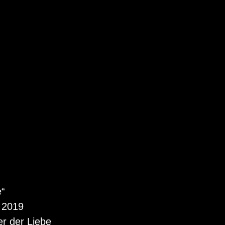
e“
“ 2019
r der Liebe