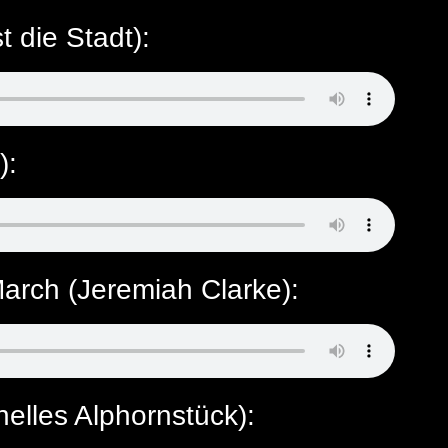
t die Stadt):
):
arch (Jeremiah Clarke):
nelles Alphornstück):